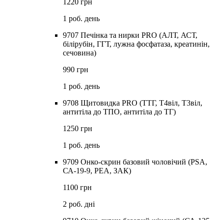
1220 грн
1 роб. день
9707 Печінка та нирки PRO (АЛТ, АСТ,
білірубін, ГГТ, лужна фосфатаза, креатинін,
сечовина)
990 грн
1 роб. день
9708 Щитовидка PRO (ТТГ, T4віл, T3віл,
антитіла до ТПО, антитіла до ТГ)
1250 грн
1 роб. день
9709 Онко-скрин базовий чоловічий (PSA,
СА-19-9, РЕА, ЗАК)
1100 грн
2 роб. дні