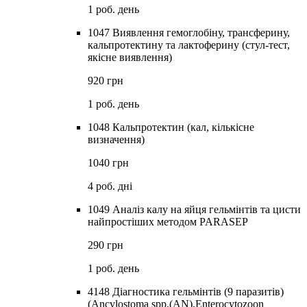
1 роб. день
1047 Виявлення гемоглобіну, трансферину,
кальпротектину та лактоферину (стул-тест,
якісне виявлення)
920 грн
1 роб. день
1048 Кальпротектин (кал, кількісне
визначення)
1040 грн
4 роб. дні
1049 Аналіз калу на яйця гельмінтів та цисти
найпростіших методом PARASEP
290 грн
1 роб. день
4148 Діагностика гельмінтів (9 паразитів)
(Ancylostoma spp.(AN),Enterocytozoon