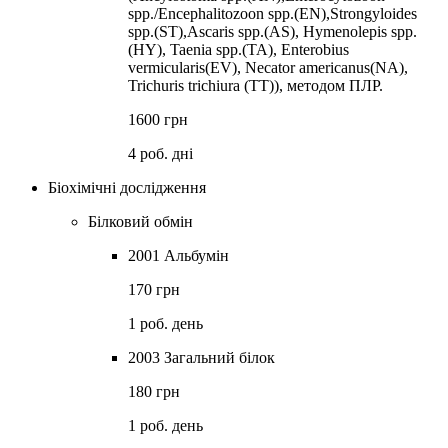
spp./Encephalitozoon spp.(EN),Strongyloides
spp.(ST),Ascaris spp.(AS), Hymenolepis spp.
(HY), Taenia spp.(TA), Enterobius
vermicularis(EV), Necator americanus(NA),
Trichuris trichiura (TT)), методом ПЛР.
1600 грн
4 роб. дні
Біохімічні дослідження
Білковий обмін
2001 Альбумін
170 грн
1 роб. день
2003 Загальний білок
180 грн
1 роб. день