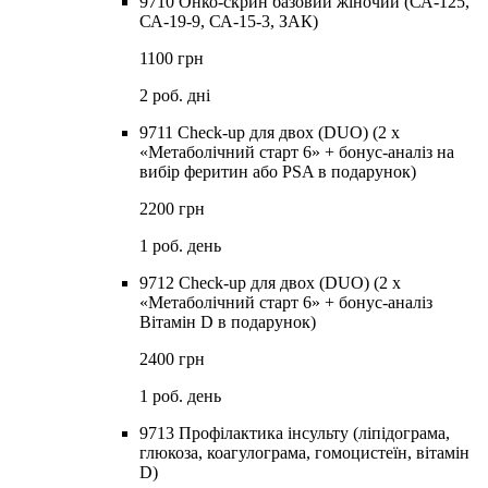
9710 Онко-скрин базовий жіночий (СА-125,
СА-19-9, СА-15-3, ЗАК)
1100 грн
2 роб. дні
9711 Check-up для двох (DUO) (2 х
«Метаболічний старт 6» + бонус-аналіз на
вибір феритин або PSA в подарунок)
2200 грн
1 роб. день
9712 Check-up для двох (DUO) (2 х
«Метаболічний старт 6» + бонус-аналіз
Вітамін D в подарунок)
2400 грн
1 роб. день
9713 Профілактика інсульту (ліпідограма,
глюкоза, коагулограма, гомоцистеїн, вітамін
D)