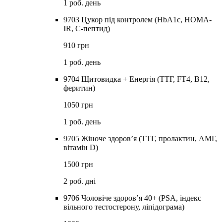
1 роб. день
9703 Цукор під контролем (HbA1c, HOMA-
IR, С-пептид)
910 грн
1 роб. день
9704 Щитовидка + Енергія (ТТГ, FT4, В12,
феритин)
1050 грн
1 роб. день
9705 Жіноче здоров’я (ТТГ, пролактин, АМГ,
вітамін D)
1500 грн
2 роб. дні
9706 Чоловіче здоров’я 40+ (PSA, індекс
вільного тестостерону, ліпідограма)