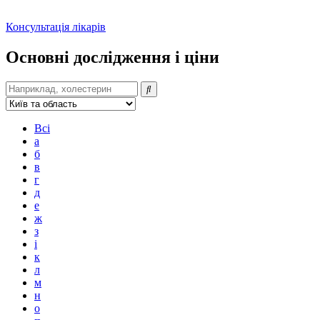
Консультація лікарів
Основні дослідження і ціни
Всі
а
б
в
г
д
е
ж
з
і
к
л
м
н
о