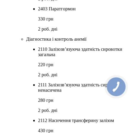
2403 Паратгормон
330 грн
2 роб. дні
Діагностика і контроль анемії
2110 Залізозв’язуюча здатність сировотки
загальна
220 грн
2 роб. дні
2111 Залізозв’язуюча здатність сировотки
ненасичена
280 грн
2 роб. дні
2112 Насичення трансферину залізом
430 грн