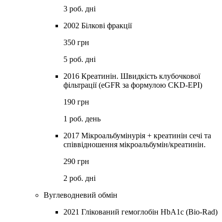
3 роб. дні
2002 Білкові фракції
350 грн
5 роб. дні
2016 Креатинін. Швидкість клубочкової
фільтрації (eGFR за формулою CKD-EPI)
190 грн
1 роб. день
2017 Мікроальбумінурія + креатинін сечі та
співвідношення мікроальбумін/креатинін.
290 грн
2 роб. дні
Вуглеводневий обмін
2021 Глікований гемоглобін HbA1с (Bio-Rad)