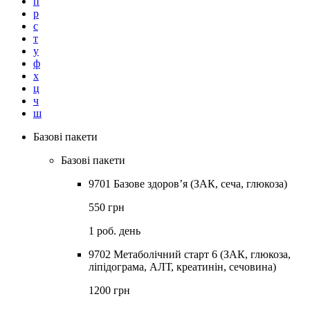
п
р
с
т
у
ф
х
ц
ч
ш
Базові пакети
Базові пакети
9701 Базове здоров’я (ЗАК, сеча, глюкоза)
550 грн
1 роб. день
9702 Метаболічний старт 6 (ЗАК, глюкоза,
ліпідограма, АЛТ, креатинін, сечовина)
1200 грн