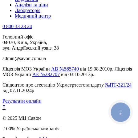
Аналізи та ціни
Лабораторія
Медичний центр
0 800 33 23 24
Головний офіс
04070, Київ, Україна,
вул. Андріївський узвіз, 38
admin@savon.com.ua
Ліцензія МОЗ України
АВ №565740
від 19.08.2010р. Ліцензія
МОЗ України
АЕ №282707
від 03.10.2013р.
Свідоцтво про атестацію Укрметртестстандарту
№ПТ-321/24
від 07.11.2024р
Результати онлайн
КНОПКА
ЗВ'ЯЗКУ
© 2025 МЦ Савон
100% Українська компанія