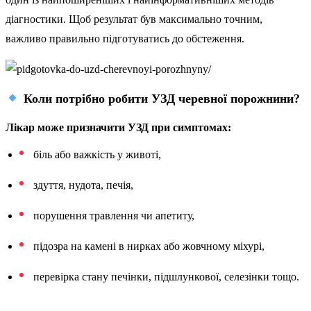
діагностики. Щоб результат був максимально точним,
важливо правильно підготуватись до обстеження.
Коли потрібно робити УЗД черевної порожнини?
Лікар може призначити УЗД при симптомах:
біль або важкість у животі,
здуття, нудота, печія,
порушення травлення чи апетиту,
підозра на камені в нирках або жовчному міхурі,
перевірка стану печінки, підшлункової, селезінки тощо.