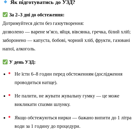
Як підготуватись до УЗД?
За 2–3 дні до обстеження:
Дотримуйтеся дієти без газоутворення:
дозволено — варене м’ясо, яйця, вівсянка, гречка, білий хліб;
заборонено — капуста, бобові, чорний хліб, фрукти, газовані
напої, алкоголь.
У день УЗД:
Не їсти 6–8 годин перед обстеженням (дослідження
проводиться натще).
Не палити, не жувати жувальну гумку — це може
викликати спазми шлунку.
Якщо обстежуються нирки — бажано випити до 1 літра
води за 1 годину до процедури.