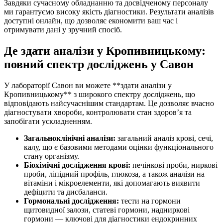
Завдяки сучасному обладнанню та досвідченому персоналу
ми гарантуємо високу якість діагностики. Результати аналізів
доступні онлайн, що дозволяє економити ваш час і
отримувати дані у зручний спосіб.
Де здати аналізи у Кропивницькому:
повний спектр досліджень у Савон
У лабораторії Савон ви можете **здати аналізи у
Кропивницькому** з широкого спектру досліджень, що
відповідають найсучаснішим стандартам. Це дозволяє вчасно
діагностувати хвороби, контролювати стан здоров’я та
запобігати ускладненням.
Загальноклінічні аналізи:
загальний аналіз крові, сечі,
калу, що є базовими методами оцінки функціонального
стану організму.
Біохімічні дослідження крові:
печінкові проби, ниркові
проби, ліпідний профіль, глюкоза, а також аналізи на
вітаміни і мікроелементи, які допомагають виявити
дефіцити та дисбаланси.
Гормональні дослідження:
тести на гормони
щитовидної залози, статеві гормони, надниркові
гормони — ключові для діагностики ендокринних