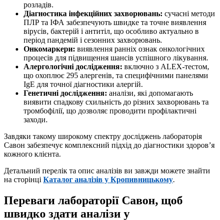
розладів.
Діагностика інфекційних захворювань:
сучасні методи
ПЛР та ІФА забезпечують швидке та точне виявлення
вірусів, бактерій і антитіл, що особливо актуально в
період пандемій і сезонних захворювань.
Онкомаркери:
виявлення ранніх ознак онкологічних
процесів для підвищення шансів успішного лікування.
Алергологічні дослідження:
включно з ALEX-тестом,
що охоплює 295 алергенів, та специфічними панелями
IgE для точної діагностики алергій.
Генетичні дослідження:
аналізи, які допомагають
виявити спадкову схильність до різних захворювань та
тромбофілії, що дозволяє проводити профілактичні
заходи.
Завдяки такому широкому спектру досліджень лабораторія
Савон забезпечує комплексний підхід до діагностики здоров’я
кожного клієнта.
Детальний перелік та опис аналізів ви завжди можете знайти
на сторінці
Каталог аналізів у Кропивницькому
.
Переваги лабораторії Савон, щоб
швидко здати аналізи у