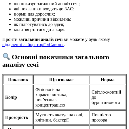
що показує загальний аналіз сечі;
які показники входять до ЗАС;
норми для дорослих;
можливі причини відхилень;
як підготуватись до здачі;
коли звертатися до лікаря.
Пройти
загальний аналіз сечі
ви можете у будь-якому
відділенні лабораторії «Савон»
.
Основні показники загального
аналізу сечі
Показник
Що означає
Норма
Фізіологічна
Світло-жовтий
характеристика,
Колір
до
пов’язана з
бурштинового
концентрацією
Мутність вказує на солі,
Повністю
Прозорість
клітини, бактерії
прозора