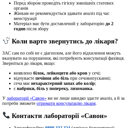
Перед збором проведіть гігієну зовнішніх статевих
органів
Жінкам не рекомендується здавати аналіз під час
менструації
Матеріал має бути доставлений у лабораторію
до 2
годин
після збору
Коли варто звернутись до лікаря?
ЗАС сам по собі не є діагнозом, але його відхилення можуть
вказувати на порушення, які потребують консультації фахівця.
Зверніться до лікаря, якщо:
виявлено
білок, лейкоцити або кров
у сечі;
відчуваєте
печіння або біль
при сечовипусканні;
сеча має
нехарактерний запах або колір
;
є
набряки, біль у попереку, лихоманка
.
У
лабораторії «Савон»
ви не лише швидко здасте аналіз, а й за
потреби зможете
отримати консультацію лікаря
.
Контакти лабораторії «Савон»
Зателефонуйте:
0800 332 324
(дзвінки безкоштовні)