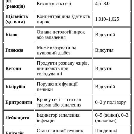
pH
Кислотність сечі
4.5–8.0
(реакція)
Щільність
Концентраційна здатність
1.010–1.025
(уд. вага)
нирок
Ознака патології нирок
Білок
Відсутній
або запалення
Може вказувати на
Глюкоза
Відсутня
цукровий діабет
Продукти розпаду жирів,
Кетони
виникають при
Відсутні
голодуванні
Порушення функції
Білірубін
Відсутній
печінки
Кров у сечі — сигнал
Еритроцити
0–2 у полі зору
травми або запалення
Індикатор запалення,
0–5 (жінки), 0–3
Лейкоцити
інфекцій
(чоловіки)
Стан слизової сечових
Поодинокі
Епітелій