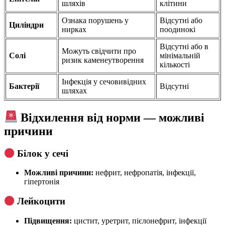
шляхів
клітини
Ознака порушень у
Відсутні або
Циліндри
нирках
поодинокі
Відсутні або в
Можуть свідчити про
Солі
мінімальній
ризик каменеутворення
кількості
Інфекція у сечовивідних
Бактерії
Відсутні
шляхах
Відхилення від норми — можливі
причини
Білок у сечі
Можливі причини:
нефрит, нефропатія, інфекції,
гіпертонія
Лейкоцити
Підвищення:
цистит, уретрит, пієлонефрит, інфекції