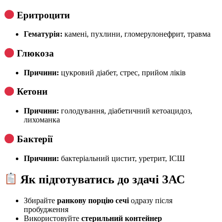
Еритроцити
Гематурія:
камені, пухлини, гломерулонефрит, травма
Глюкоза
Причини:
цукровий діабет, стрес, прийом ліків
Кетони
Причини:
голодування, діабетичний кетоацидоз,
лихоманка
Бактерії
Причини:
бактеріальний цистит, уретрит, ІСШ
Як підготуватись до здачі ЗАС
Збирайте
ранкову порцію сечі
одразу після
пробудження
Використовуйте
стерильний контейнер